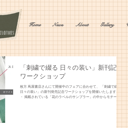
Home
News
About
Gallery
「刺繍で綴る 日々の装い」新刊記念
ワークショップ
枚方 蔦屋書店さんにて開催中のフェアに合わせて、 「刺繍で綴る
日々の装い」の新刊発売記念ワークショップを開催いたします。
・ 掲載されている「花のラベルのサンプラー」の中からモチーフ
（スミレ or デイジー）を選んでいただき リネンのハンカチへ刺
繍します。 ・ 【場所】...