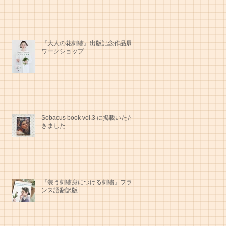
『大人の花刺繍』出版記念作品展/
ワークショップ
Sobacus book vol.3 に掲載いただ
きました
『装う刺繍身につける刺繍』フラ
ンス語翻訳版