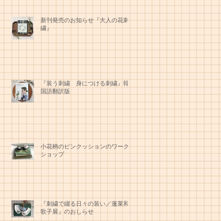
新刊発売のお知らせ『大人の花刺
繍』
『装う刺繍 身につける刺繍』韓
国語翻訳版
小花柄のピンクッションのワーク
ショップ
『刺繍で綴る日々の装い／蓬莱和
歌子展』のおしらせ