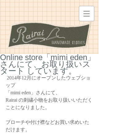
Online store「mimi eden」
さんにて、お取り扱いス
タート しています。
 2014年12月にオープンしたウェブショ
ップ 
「mimi eden」さんにて、 
Rairai の刺繍小物をお取り扱いいただく
ことになりました。 
ブローチや付け襟などお買い求めいた
だけます。 